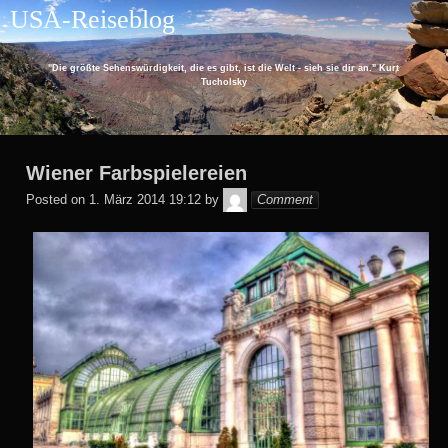
Skip
USA-Reiseblog
to
content
"Die größte Sehenswürdigkeit, die es gibt, ist die Welt - sieh sie dir an." Kurt
Tucholsky
Wiener Farbspielereien
Christian
Posted on
1. März 2014 19:12
by
Comment