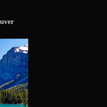
d
uver