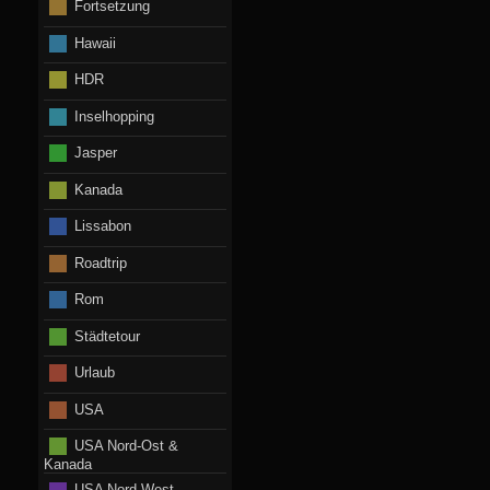
Fortsetzung
Hawaii
HDR
Inselhopping
Jasper
Kanada
Lissabon
Roadtrip
Rom
Städtetour
Urlaub
USA
USA Nord-Ost &
Kanada
USA Nord-West