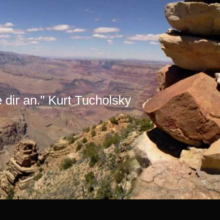
e dir an." Kurt Tucholsky