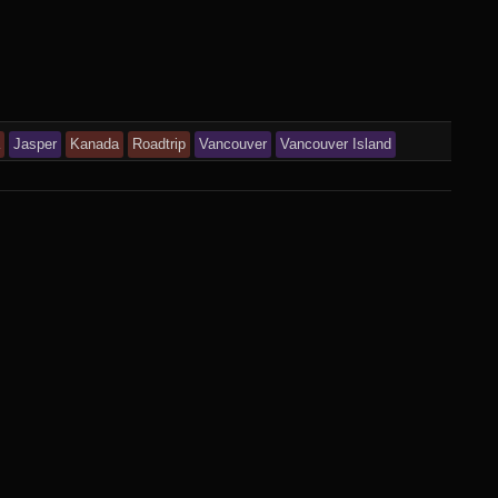
a
Jasper
Kanada
Roadtrip
Vancouver
Vancouver Island