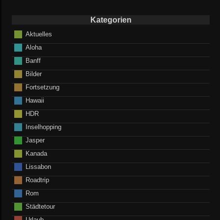
Kategorien
Aktuelles
Aloha
Banff
Bilder
Fortsetzung
Hawaii
HDR
Inselhopping
Jasper
Kanada
Lissabon
Roadtrip
Rom
Städtetour
Urlaub