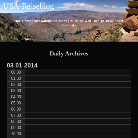
Skip
Skip
Skip
Skip
Skip
USA-Reiseblog
to
to
to
to
to
content
RECENT-
ARCHIVES-
CATEGORIES-
EU_COOKIE_LAW_WIDGET-
POSTS-
2
2
2
"Die größte Sehenswürdigkeit, die es gibt, ist die Welt - sieh sie dir an." Kurt
2
Tucholsky
Daily Archives
03
01
2014
00:00
01:00
02:00
03:00
04:00
05:00
06:00
07:00
08:00
09:00
10:00