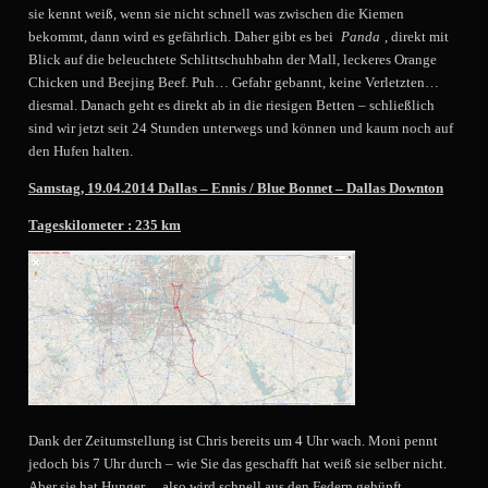
sie kennt weiß, wenn sie nicht schnell was zwischen die Kiemen
bekommt, dann wird es gefährlich. Daher gibt es bei
Panda
, direkt mit
Blick auf die beleuchtete Schlittschuhbahn der Mall, leckeres Orange
Chicken und Beejing Beef. Puh… Gefahr gebannt, keine Verletzten…
diesmal. Danach geht es direkt ab in die riesigen Betten – schließlich
sind wir jetzt seit 24 Stunden unterwegs und können und kaum noch auf
den Hufen halten.
Sa
mstag, 19.04.
2014
Dallas –
Ennis / Blue Bonnet – Dallas Downton
T
ageskilometer :
235 km
Dank der Zeitumstellung ist Chris bereits um 4 Uhr wach. Moni pennt
jedoch bis 7 Uhr durch – wie Sie das geschafft hat weiß sie selber nicht.
Aber sie hat Hunger… also wird schnell aus den Federn gehüpft.