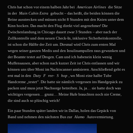
Chris hat schon vor einem halben Jahr bei
American Airlines
die Sitze
in der
Main Cabin Extra
gebucht – das heißt, die beiden können die
Beine ausstrecken und müssen nicht 8 Stunden mit den Knien unter dem
Kinn hocken. Das macht den Flug direkt viel angenehmer! Die
Zwischenlandung in Chicago dauert zwar 3 Stunden – aber nach der
Zollkontrolle und dem neuen Check-In, inklusive Sicherheitskontrolle,
ist schon die Hälfte der Zeit um. Diesmal wird Chris zum ersten Mal
wegen seiner ganzen Medis und den Insulinampullen raus gewunken und
der Beamte testet auf Drogen. Cam und ich habenein klein wenig
Muffensausen, aber schon nach kurzer Zeit ist Chris entlassen und wir
können uns über Moni im Nacktscanner amüsieren. Anschließend geht es
erst mal in den
Duty
F
ree-
S
hop
, wo Moni eine halbe Tube
Handcreme „testet“. Die hatte sie nämlich vergessen ins Handgepäck zu
packen und muss jetzt Nachsorge betreiben. Ja, ja… sie hatte doch was
wichtiges vergessen… grunz… Meine Hufe brauchten noch nie Creme,
die sind auch so plüschig weich!
Ein paar Stunden später landen wir in Dallas, holen das Gepäck von
Band und nehmen den nächsten Bus zur
Alamo
Autovermietung.