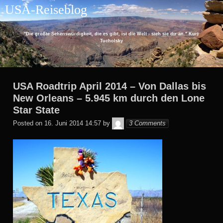
Skip
USA-Reiseblog
to
content
"Die größte Sehenswürdigkeit, die es gibt, ist die Welt - sieh sie dir an." Kurt
Tucholsky
USA Roadtrip April 2014 – Von Dallas bis
New Orleans – 5.945 km durch den Lone
Star State
Monika
Posted on
16. Juni 2014 14:57
by
3 Comments