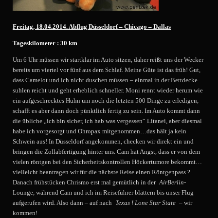
Freitag, 18.04.2014. Abflug Düsseldorf – Chicago – Dallas
Tageskilometer : 30 km
Um 6 Uhr müssen wir startklar im Auto sitzen, daher reißt uns der Wecker
bereits um viertel vor fünf aus dem Schlaf. Meine Güte ist das früh! Gut,
dass Camelot und ich nicht duschen müssen – einmal in der Bettdecke
suhlen reicht und geht erheblich schneller. Moni rennt wieder herum wie
ein aufgeschrecktes Huhn um noch die letzten 500 Dinge zu erledigen,
schafft es aber dann doch pünktlich fertig zu sein. Im Auto kommt dann
die übliche „ich bin sicher, ich hab was vergessen“ Litanei, aber diesmal
habe ich vorgesorgt und Ohropax mitgenommen…das hält ja kein
Schwein aus! In Düsseldorf angekommen, checken wir direkt ein und
bringen die Zollabfertigung hinter uns. Cam hat Angst, dass er von dem
vielen röntgen bei den Sicherheitskontrollen Höckertumore bekommt…
vielleicht beantragen wir für die nächste Reise einen Röntgenpass ?
Danach frühstücken Chrismo erst mal gemütlich in der
AirBerlin-
Lounge, während Cam und ich im Reiseführer blättern bis unser Flug
aufgerufen wird. Also dann – auf nach
Texas ! Lone Star State
– wir
kommen!