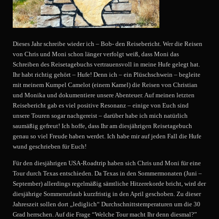
Dieses Jahr schreibe wieder ich – Bob- den Reisebericht. Wer die Reisen
von Chris und Moni schon länger verfolgt weiß, dass Moni das
Schreiben des Reisetagebuchs vertrauensvoll in meine Hufe gelegt hat.
Ihr habt richtig gehört – Hufe! Denn ich – ein Plüschschwein – begleite
mit meinem Kumpel Camelot (einem Kamel) die Reisen von Christian
und Monika und dokumentiere unsere Abenteuer. Auf meinen letzten
Reisebericht gab es viel positive Resonanz – einige von Euch sind
unsere Touren sogar nachgereist – darüber habe ich mich natürlich
saumäßig gefreut! Ich hoffe, dass Ihr am diesjährigen Reisetagebuch
genau so viel Freude haben werdet. Ich habe mir auf jeden Fall die Hufe
wund geschrieben für Euch!
Für den diesjährigen USA-Roadtrip haben sich Chris und Moni für eine
Tour durch Texas entschieden. Da Texas in den Sommermonaten (Juni –
September) allerdings regelmäßig sämtliche Hitzerekorde bricht, wird der
diesjährige Sommerurlaub kurzfristig in den April geschoben. Zu dieser
Jahreszeit sollen dort „lediglich“ Durchschnittstemperaturen um die 30
Grad herrschen. Auf die Frage “Welche Tour macht Ihr denn diesmal?”