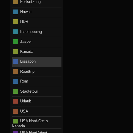
Fortsetzung
Hawaii
HDR
Inselhopping
Jasper
Kanada
Lissabon
Roadtrip
Rom
Städtetour
Urlaub
USA
USA Nord-Ost &
Kanada
USA Nord-West