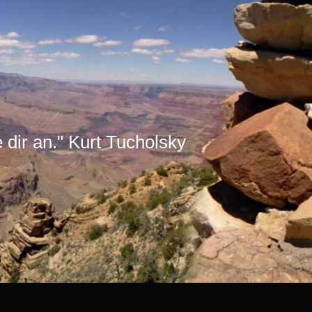
e dir an." Kurt Tucholsky