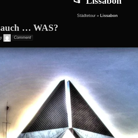
Lissabon
Städtetour
»
Lissabon
 auch … WAS?
Christian
y
Comment