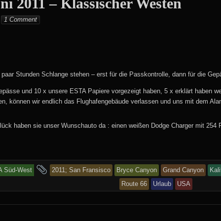
i 2011 – Klassischer Westen
Monika
1 Comment
paar Stunden Schlange stehen – erst für die Passkontrolle, dann für die Gepä
epässe und 10 x unsere ESTA Papiere vorgezeigt haben, 5 x erklärt haben we
, können wir endlich das Flughafengebäude verlassen und uns mit dem Alam
ück haben sie unser Wunschauto da : einen weißen Dodge Charger mit 254 
and
 Süd-West
2011; San Fransisco
Bryce Canyon
Grand Canyon
Kali
tagged
Route 66
Urlaub
USA