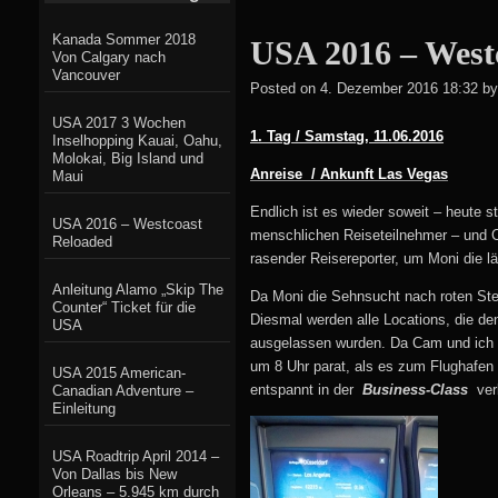
Kanada Sommer 2018
USA 2016 – West
Von Calgary nach
Vancouver
Posted on
4. Dezember 2016 18:32
by
USA 2017 3 Wochen
1. Tag / Samstag, 11.06.2016
Inselhopping Kauai, Oahu,
Molokai, Big Island und
Anreise / Ankunft Las Vegas
Maui
Endlich ist es wieder soweit – heute s
USA 2016 – Westcoast
menschlichen Reiseteilnehmer – und Ca
Reloaded
rasender Reisereporter, um Moni die 
Anleitung Alamo „Skip The
Da Moni die Sehnsucht nach roten Stei
Counter“ Ticket für die
Diesmal werden alle Locations, die de
USA
ausgelassen wurden. Da Cam und ich er
um 8 Uhr parat, als es zum Flughafen g
USA 2015 American-
entspannt in der
Business-Class
ver
Canadian Adventure –
Einleitung
USA Roadtrip April 2014 –
Von Dallas bis New
Orleans – 5.945 km durch