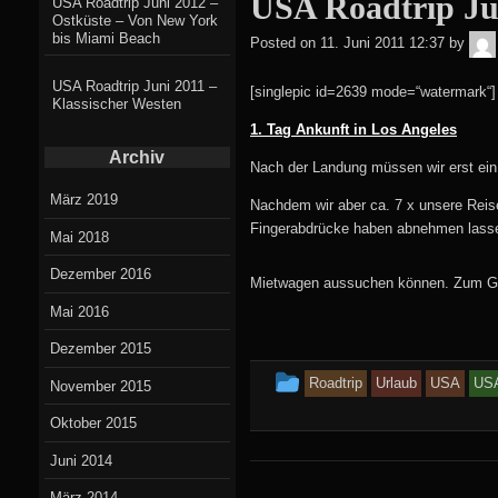
USA Roadtrip Jun
USA Roadtrip Juni 2012 –
posted
Ostküste – Von New York
bis Miami Beach
Posted on
11. Juni 2011 12:37
by
in
USA Roadtrip Juni 2011 –
[singlepic id=2639 mode=“watermark“]
Klassischer Westen
1. Tag Ankunft in Los Angeles
Archiv
Nach der Landung müssen wir erst ein 
März 2019
Nachdem wir aber ca. 7 x unsere Reis
Fingerabdrücke haben abnehmen lassen
Mai 2018
Dezember 2016
Mietwagen aussuchen können. Zum Gl
Mai 2016
Dezember 2015
This
Roadtrip
Urlaub
USA
USA
November 2015
entry
Oktober 2015
was
Juni 2014
posted
März 2014