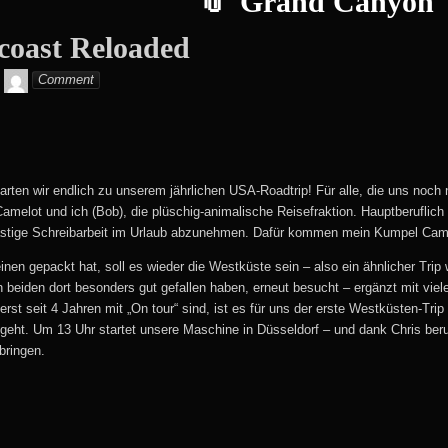
Grand Canyon
coast Reloaded
Monika
Comment
tarten wir endlich zu unserem jährlichen USA-Roadtrip! Für alle, die uns noch 
melot und ich (Bob), die plüschig-animalische Reisefraktion. Hauptberuflich 
lästige Schreibarbeit im Urlaub abzunehmen. Dafür kommen mein Kumpel Came
nen gepackt hat, soll es wieder die Westküste sein – also ein ähnlicher Trip
n beiden dort besonders gut gefallen haben, erneut besucht – ergänzt mit vi
st seit 4 Jahren mit „On tour“ sind, ist es für uns der erste Westküsten-Tri
eht. Um 13 Uhr startet unsere Maschine in Düsseldorf – und dank Chris berufl
bringen.