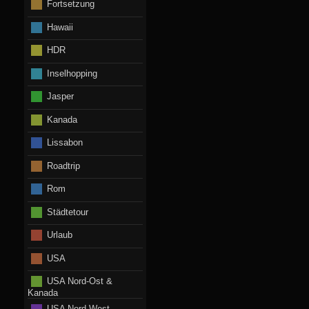
Fortsetzung
Hawaii
HDR
Inselhopping
Jasper
Kanada
Lissabon
Roadtrip
Rom
Städtetour
Urlaub
USA
USA Nord-Ost &
Kanada
USA Nord-West