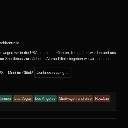
ckkontrolle.
swegen wir in die USA einreisen möchten, fotografiert wurden und uns
o-Shuttlebus zur nächsten Alamo-Filiale begeben wo wir unseren
PS – Moni im Glück!
Continue reading
→
fornien
Las Vegas
Los Angeles
Mietwagenrundreise
Roadtrip