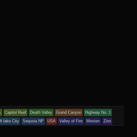
s
Capitol Reef
Death Valley
Grand Canyon
Highway No. 1
lt lake City
Sequoia NP
USA
Valley of Fire
Westen
Zion