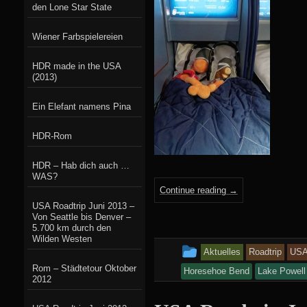
den Lone Star State
Wiener Farbspielereien
HDR made in the USA
(2013)
Ein Elefant namens Pina
HDR-Rom
HDR – Hab dich auch …
WAS?
Continue reading
→
USA Roadtrip Juni 2013 –
Von Seattle bis Denver –
5.700 km durch den
Wilden Westen
This
Aktuelles
Roadtrip
US
Rom – Städtetour Oktober
entry
Horesehoe Bend
Lake Powell
2012
was