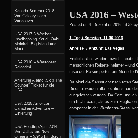
Kanada Sommer 2018
USA 2016 – West
Von Calgary nach
Vancouver
Posted on
4. Dezember 2016 18:32
by
USA 2017 3 Wochen
1. Tag / Samstag, 11.06.2016
Inselhopping Kauai, Oahu,
Molokai, Big Island und
Anreise / Ankunft Las Vegas
Maui
Endlich ist es wieder soweit – heute s
USA 2016 – Westcoast
menschlichen Reiseteilnehmer – und Ca
Reloaded
rasender Reisereporter, um Moni die 
Anleitung Alamo „Skip The
Da Moni die Sehnsucht nach roten Stei
Counter“ Ticket für die
Diesmal werden alle Locations, die de
USA
ausgelassen wurden. Da Cam und ich er
um 8 Uhr parat, als es zum Flughafen g
USA 2015 American-
entspannt in der
Business-Class
ver
Canadian Adventure –
Einleitung
USA Roadtrip April 2014 –
Von Dallas bis New
Orleans – 5.945 km durch