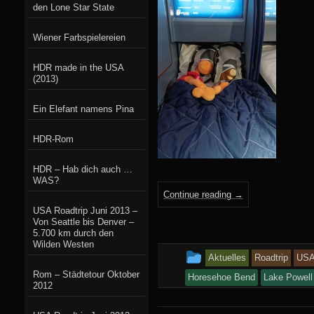
den Lone Star State
Wiener Farbspielereien
HDR made in the USA
(2013)
Ein Elefant namens Pina
HDR-Rom
HDR – Hab dich auch …
WAS?
Continue reading
→
USA Roadtrip Juni 2013 –
Von Seattle bis Denver –
5.700 km durch den
Wilden Westen
This
Aktuelles
Roadtrip
US
Rom – Städtetour Oktober
entry
Horesehoe Bend
Lake Powell
2012
was