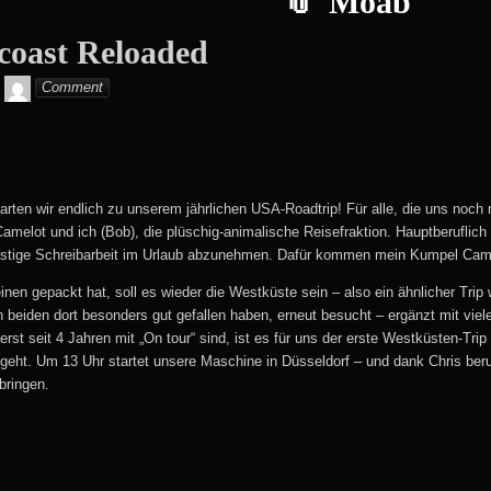
Moab
coast Reloaded
Monika
Comment
tarten wir endlich zu unserem jährlichen USA-Roadtrip! Für alle, die uns noch 
melot und ich (Bob), die plüschig-animalische Reisefraktion. Hauptberuflich 
lästige Schreibarbeit im Urlaub abzunehmen. Dafür kommen mein Kumpel Came
nen gepackt hat, soll es wieder die Westküste sein – also ein ähnlicher Trip
n beiden dort besonders gut gefallen haben, erneut besucht – ergänzt mit vi
st seit 4 Jahren mit „On tour“ sind, ist es für uns der erste Westküsten-Tri
eht. Um 13 Uhr startet unsere Maschine in Düsseldorf – und dank Chris berufl
bringen.