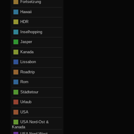
Fortsetzung
Hawaii
HDR
Inselhopping
Jasper
Kanada
Lissabon
Roadtrip
Rom
Städtetour
Urlaub
USA
USA Nord-Ost &
Kanada
USA Nord-West