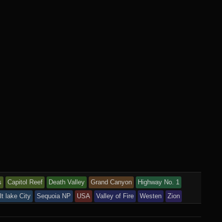
s
Capitol Reef
Death Valley
Grand Canyon
Highway No. 1
lt lake City
Sequoia NP
USA
Valley of Fire
Westen
Zion