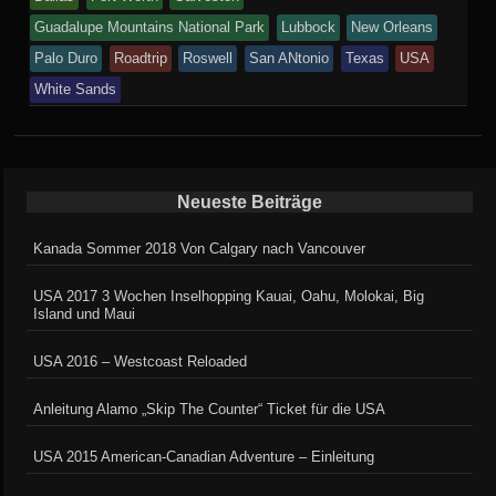
in
Guadalupe Mountains National Park
Lubbock
New Orleans
Palo Duro
Roadtrip
Roswell
San ANtonio
Texas
USA
White Sands
Neueste Beiträge
Kanada Sommer 2018 Von Calgary nach Vancouver
USA 2017 3 Wochen Inselhopping Kauai, Oahu, Molokai, Big
Island und Maui
USA 2016 – Westcoast Reloaded
Anleitung Alamo „Skip The Counter“ Ticket für die USA
USA 2015 American-Canadian Adventure – Einleitung