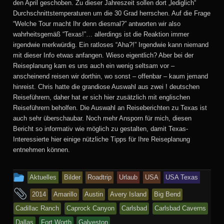
den April geschoben. Zu dieser Jahreszeit sollen dort „lediglich“
Durchschnittstemperaturen um die 30 Grad herrschen. Auf die Frage
“Welche Tour macht Ihr denn diesmal?” antworten wir also
wahrheitsgemäß “Texas!”… allerdings ist die Reaktion immer
irgendwie merkwürdig. Ein ratloses “Aha?!” Irgendwie kann niemand
mit dieser Info etwas anfangen. Wieso eigentlich? Aber bei der
Reiseplanung kam es uns auch ein wenig seltsam vor –
anscheinend reisen wir dorthin, wo sonst – offenbar – kaum jemand
hinreist. Chris hatte die grandiose Auswahl aus zwei ! deutschen
Reiseführern, daher hat er sich hier zusätzlich mit englischen
Reiseführern beholfen. Die Auswahl an Reiseberichten zu Texas ist
auch sehr überschaubar. Noch mehr Ansporn für mich, diesen
Bericht so informativ wie möglich zu gestalten, damit Texas-
Interessierte hier einige nützliche Tipps für Ihre Reiseplanung
entnehmen können.
This
Aktuelles
Bilder
Roadtrip
Urlaub
USA
USA Texas
entry
and
2014
Amarillo
Austin
Avery Island
Big Bend
was
tagged
Cadillac Ranch
Caprock Canyon
Carlsbad
Carlsbad Caverns
posted
Dallas
Fort Worth
Galveston