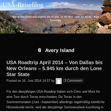
Skip
Skip
Skip
Skip
Skip
USA-Reiseblog
to
to
to
to
to
content
RECENT-
ARCHIVES-
CATEGORIES-
EU_COOKIE_LAW_WIDGET-
POSTS-
2
2
2
"Die größte Sehenswürdigkeit, die es gibt, ist die Welt - sieh sie dir an." Kurt
2
Tucholsky
Avery Island
USA Roadtrip April 2014 – Von Dallas bis
New Orleans – 5.945 km durch den Lone
Star State
Monika
Posted on
16. Juni 2014 14:57
by
3 Comments
Für den diesjährigen USA-Roadtrip haben sich Chris und Moni für
eine Tour durch Texas entschieden. Da Texas in den
Sommermonaten (Juni –September) allerdings regelmäßig sämtliche
Hitzerekorde bricht, wird der diesjährige Sommerurlaub kurzfristig in