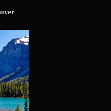
d
uver