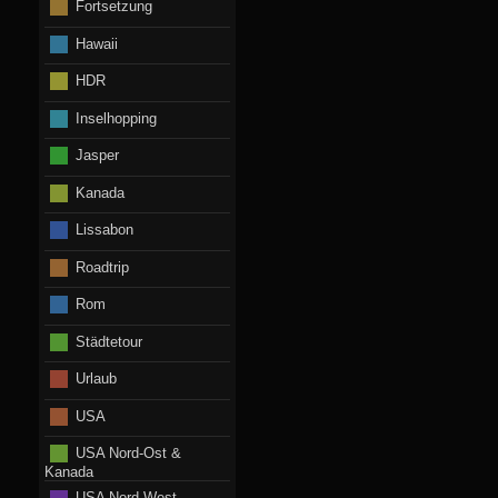
Fortsetzung
Hawaii
HDR
Inselhopping
Jasper
Kanada
Lissabon
Roadtrip
Rom
Städtetour
Urlaub
USA
USA Nord-Ost &
Kanada
USA Nord-West