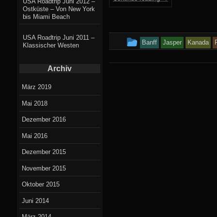
USA Roadtrip Juni 2012 –
Ostküste – Von New York
bis Miami Beach
USA Roadtrip Juni 2011 –
This
Banff
Jasper
Kanada
Klassischer Westen
entry
Archiv
was
posted
März 2019
in
Mai 2018
Dezember 2016
Mai 2016
Dezember 2015
November 2015
Oktober 2015
Juni 2014
März 2014