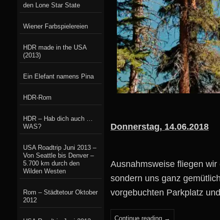
den Lone Star State
Wiener Farbspielereien
HDR made in the USA
(2013)
Ein Elefant namens Pina
HDR-Rom
HDR – Hab dich auch …
Donnerstag, 14.06.2018
WAS?
USA Roadtrip Juni 2013 –
Von Seattle bis Denver –
Ausnahmsweise fliegen wir d
5.700 km durch den
Wilden Westen
sondern uns ganz gemütlic
vorgebuchten Parkplatz und 
Rom – Städtetour Oktober
2012
Continue reading
→