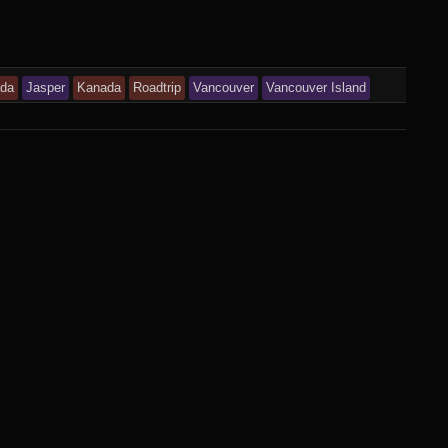
da
Jasper
Kanada
Roadtrip
Vancouver
Vancouver Island