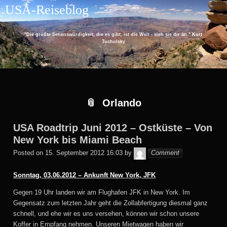
Skip
Skip
Skip
Skip
Skip
USA-Reiseblog
to
to
to
to
to
content
RECENT-
ARCHIVES-
CATEGORIES-
EU_COOKIE_LAW_WIDGET-
POSTS-
2
2
2
"Die größte Sehenswürdigkeit, die es gibt, ist die Welt - sieh sie dir an." Kurt
2
Tucholsky
Orlando
USA Roadtrip Juni 2012 – Ostküste – Von
New York bis Miami Beach
Monika
Posted on
15. September 2012 16:03
by
Comment
Sonntag, 03.06.2012 – Ankunft New York, JFK
Gegen 19 Uhr landen wir am Flughafen JFK in New York. Im
Gegensatz zum letzten Jahr geht die Zollabfertigung diesmal ganz
schnell, und ehe wir es uns versehen, können wir schon unsere
Koffer in Empfang nehmen. Unseren Mietwagen haben wir