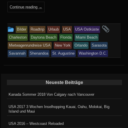
Continue reading
→
This
and
Bilder
Roadtrip
Urlaub
USA
USA Ostküste
entry
tagge
Charleston
Daytona Beach
Florida
Miami Beach
was
Mietwagenrundreise USA
New York
Orlando
Sarasota
posted
Savannah
Shenandoa
St. Augustine
Washington D.C.
in
Neueste Beiträge
Kanada Sommer 2018 Von Calgary nach Vancouver
USA 2017 3 Wochen Inselhopping Kauai, Oahu, Molokai, Big
Island und Maui
USA 2016 – Westcoast Reloaded