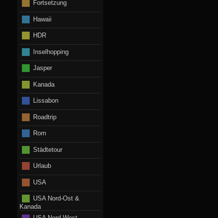
Fortsetzung
Hawaii
HDR
Inselhopping
Jasper
Kanada
Lissabon
Roadtrip
Rom
Städtetour
Urlaub
USA
USA Nord-Ost &
Kanada
USA Nord-West