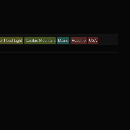
or Head Light
Cadilac Mountain
Maine
Roadtrip
USA