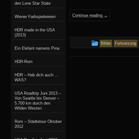
den Lone Star State
Continue reading
→
Wiener Farbspielereien
HDR made in the USA
(2013)
This
Bilder
Fortsetzung
Ein Elefant namens Pina
entry
was
HDR-Rom
posted
HDR – Hab dich auch …
WAS?
in
USA Roadtrip Juni 2013 –
Von Seattle bis Denver –
5.700 km durch den
Wilden Westen
Rom – Städtetour Oktober
2012