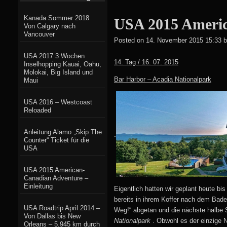
Kanada Sommer 2018
USA 2015 Americ
Von Calgary nach
Vancouver
Posted on
14. November 2015 15:33
b
USA 2017 3 Wochen
14. Tag / 16. 07. 2015
Inselhopping Kauai, Oahu,
Molokai, Big Island und
Bar Harbor – Acadia Nationalpark
Maui
USA 2016 – Westcoast
Reloaded
Anleitung Alamo „Skip The
Counter“ Ticket für die
USA
USA 2015 American-
Canadian Adventure –
Einleitung
Eigentlich hatten wir geplant heute bi
bereits in ihrem Koffer nach dem Badea
USA Roadtrip April 2014 –
Weg!“ abgetan und die nächste halbe 
Von Dallas bis New
Nationalpark
. Obwohl es der einzige 
Orleans – 5.945 km durch