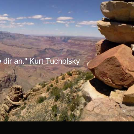
e dir an." Kurt Tucholsky