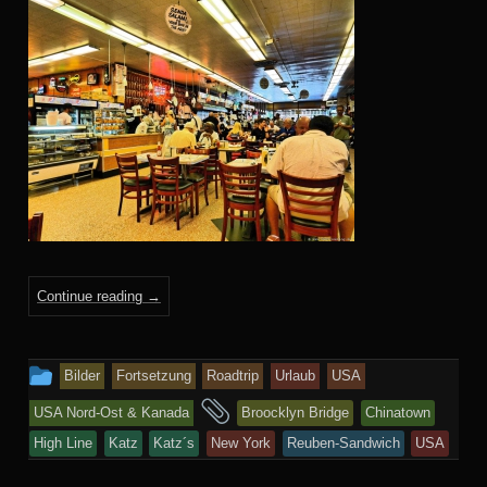
Continue reading
→
This
Bilder
Fortsetzung
Roadtrip
Urlaub
USA
entry
and
USA Nord-Ost & Kanada
Broocklyn Bridge
Chinatown
was
tagged
High Line
Katz
Katz´s
New York
Reuben-Sandwich
USA
posted