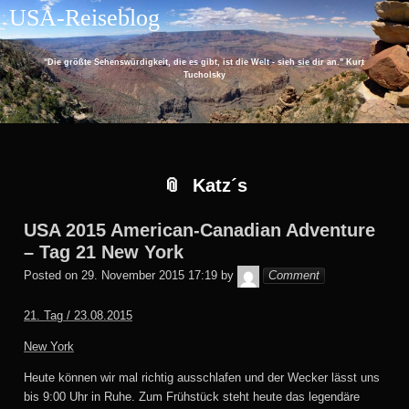
Skip
Skip
Skip
Skip
Skip
USA-Reiseblog
to
to
to
to
to
content
RECENT-
ARCHIVES-
CATEGORIES-
EU_COOKIE_LAW_WIDGET-
POSTS-
2
2
2
"Die größte Sehenswürdigkeit, die es gibt, ist die Welt - sieh sie dir an." Kurt
2
Tucholsky
Katz´s
USA 2015 American-Canadian Adventure
– Tag 21 New York
Monika
Posted on
29. November 2015 17:19
by
Comment
21. Tag / 23.08.2015
New York
Heute können wir mal richtig ausschlafen und der Wecker lässt uns
bis 9:00 Uhr in Ruhe. Zum Frühstück steht heute das legendäre