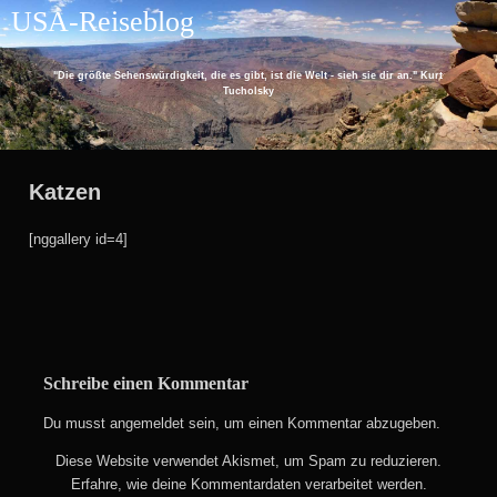
Skip
USA-Reiseblog
to
content
"Die größte Sehenswürdigkeit, die es gibt, ist die Welt - sieh sie dir an." Kurt
Tucholsky
Katzen
[nggallery id=4]
Schreibe einen Kommentar
Du musst
angemeldet
sein, um einen Kommentar abzugeben.
Diese Website verwendet Akismet, um Spam zu reduzieren.
Erfahre, wie deine Kommentardaten verarbeitet werden.