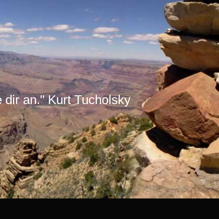
e dir an." Kurt Tucholsky