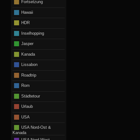
Fortsetzung
Hawaii
HDR
Inselhopping
Jasper
Kanada
Lissabon
Roadtrip
Rom
Städtetour
Urlaub
USA
USA Nord-Ost &
Kanada
USA Nord-West